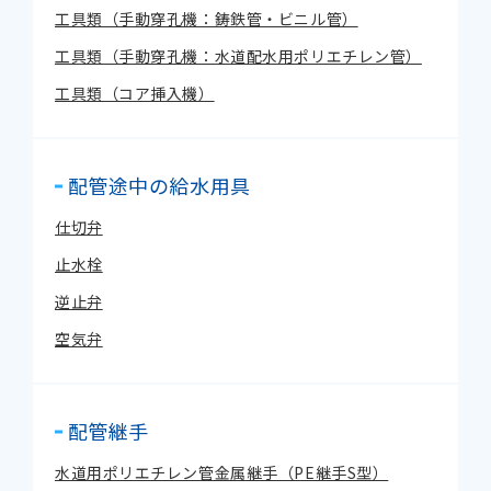
工具類（手動穿孔機：鋳鉄管・ビニル管）
工具類（手動穿孔機：水道配水用ポリエチレン管）
工具類（コア挿入機）
配管途中の給水用具
仕切弁
止水栓
逆止弁
空気弁
配管継手
水道用ポリエチレン管金属継手（PE継手S型）