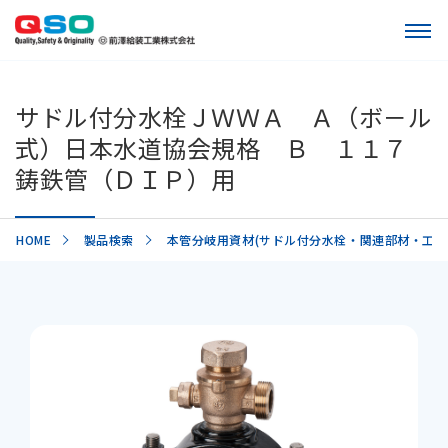
サドル付分水栓ＪＷＷＡ Ａ（ボ－ル
式）日本水道協会規格 Ｂ １１７
鋳鉄管（ＤＩＰ）用
HOME
製品検索
本管分岐用資材(サドル付分水栓・関連部材・工具