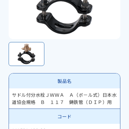
製品名
サドル付分水栓ＪＷＷＡ Ａ（ボ－ル式）日本水
道協会規格 Ｂ １１７ 鋳鉄管（ＤＩＰ）用
コード