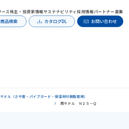
リース
株主・投資家情報
サステナビリティ
採用情報
パートナー募集
製商品検索
カタログDL
お問い合わせ
両サドル（さや管・パイプガード・保温材付樹脂管用）
両サドル Ｎ２５－Ｑ