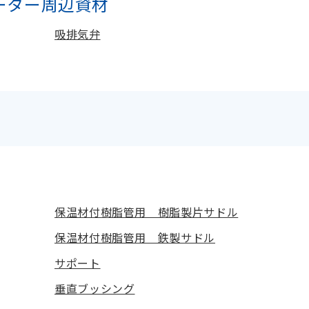
ーター周辺資材
吸排気弁
保温材付樹脂管用 樹脂製片サドル
保温材付樹脂管用 鉄製サドル
サポート
垂直ブッシング