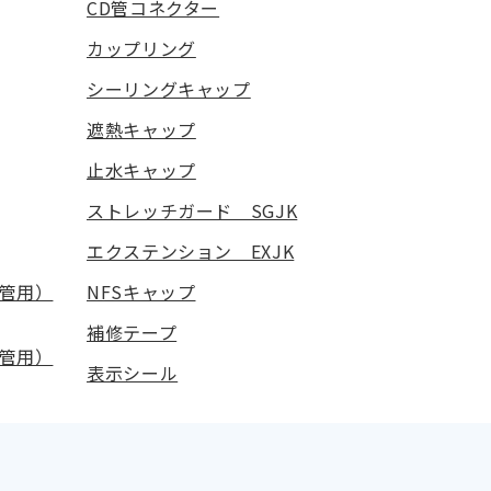
CD管コネクター
カップリング
シーリングキャップ
遮熱キャップ
止水キャップ
ストレッチガード SGJK
エクステンション EXJK
管用）
NFSキャップ
補修テープ
管用）
表示シール