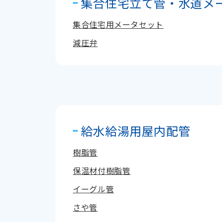
集合住宅立て管・水道メ
集合住宅用メータセット
減圧弁
給水給湯用屋内配管
樹脂管
保温材付樹脂管
イーグル管
さや管