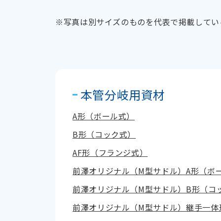
※写真は別サイズのものを代表で掲載してい
本管分岐用資材
A形（ボール式）
B形（コック式）
AF形（フランジ式）
前澤オリジナル（M型サドル）A形（ボ
前澤オリジナル（M型サドル）B形（コ
前澤オリジナル（M型サドル）継手一体