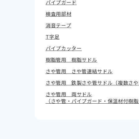
パイプガード
検査用部材
消音テープ
T字足
パイプカッター
樹脂管用 樹脂サドル
さや管用 さや管連結サドル
さや管用 鉄製さや管サドル（複数さや
さや管用 両サドル
（さや管・パイプガード・保温材付樹脂