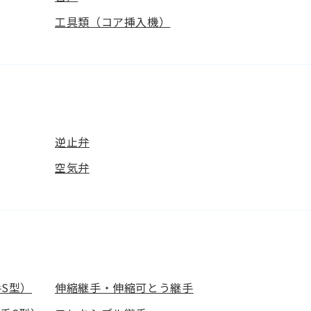
工具類（コア挿入機）
逆止弁
空気弁
S型）
伸縮継手・伸縮可とう継手