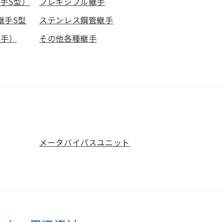
手S型）
フレキシブル継手
継手S型
ステンレス鋼管継手
継手）
その他各種継手
メータバイパスユニット