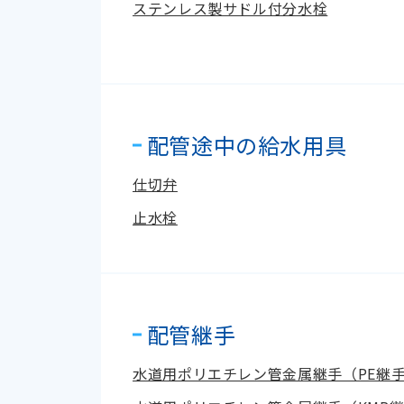
ステンレス製サドル付分水栓
配管途中の給水用具
仕切弁
止水栓
配管継手
水道用ポリエチレン管金属継手（PE継手