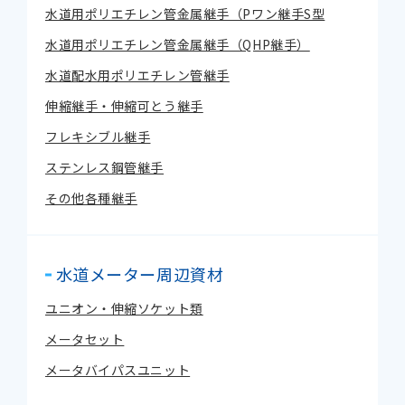
水道用ポリエチレン管金属継手（Pワン継手S型
水道用ポリエチレン管金属継手（QHP継手）
水道配水用ポリエチレン管継手
伸縮継手・伸縮可とう継手
フレキシブル継手
ステンレス鋼管継手
その他各種継手
水道メーター周辺資材
ユニオン・伸縮ソケット類
メータセット
メータバイパスユニット