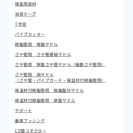
検査用部材
消音テープ
T字足
パイプカッター
樹脂管用 樹脂サドル
さや管用 さや管連結サドル
さや管用 鉄製さや管サドル（複数さや管用）
さや管用 両サドル
（さや管・パイプガード・保温材付樹脂管用）
保温材付樹脂管用 樹脂製片サドル
保温材付樹脂管用 鉄製サドル
サポート
垂直ブッシング
CD管コネクター