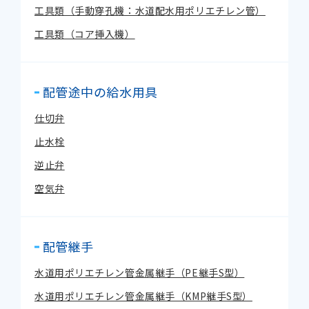
工具類（手動穿孔機：水道配水用ポリエチレン管）
工具類（コア挿入機）
配管途中の給水用具
仕切弁
止水栓
逆止弁
空気弁
配管継手
水道用ポリエチレン管金属継手（PE継手S型）
水道用ポリエチレン管金属継手（KMP継手S型）