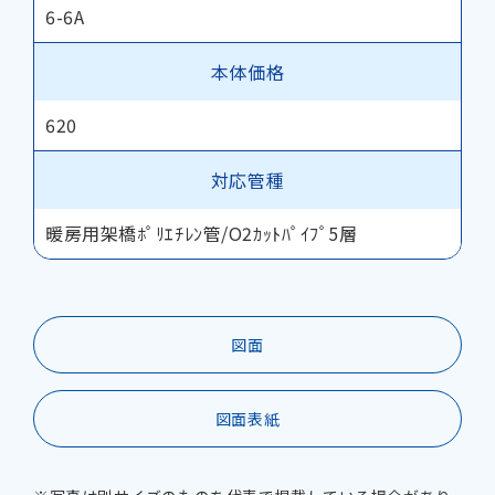
6-6A
本体価格
620
対応管種
暖房用架橋ﾎﾟﾘｴﾁﾚﾝ管/O2ｶｯﾄﾊﾟｲﾌﾟ5層
図面
図面表紙