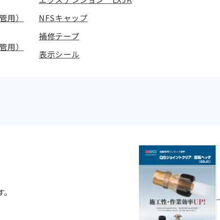
管用）
NFSキャップ
補修テープ
管用）
表示シール
す。