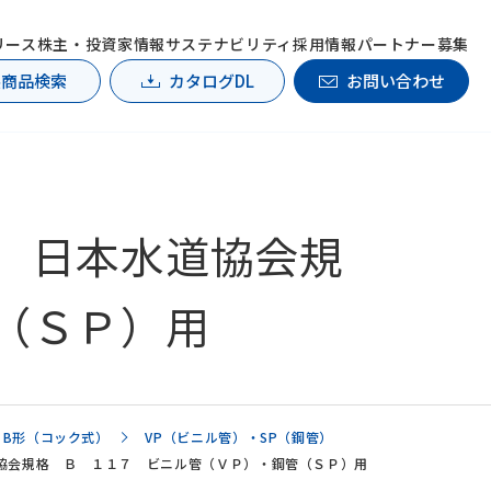
リース
株主・投資家情報
サステナビリティ
採用情報
パートナー募集
製商品検索
カタログDL
お問い合わせ
）日本水道協会規
（ＳＰ）用
 B形（コック式）
VP（ビニル管）・SP（鋼管）
協会規格 Ｂ １１７ ビニル管（ＶＰ）・鋼管（ＳＰ）用