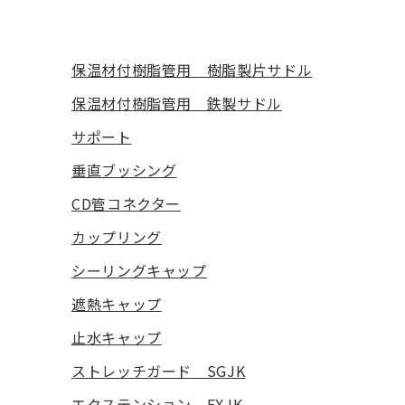
保温材付樹脂管用 樹脂製片サドル
保温材付樹脂管用 鉄製サドル
サポート
垂直ブッシング
CD管コネクター
カップリング
シーリングキャップ
遮熱キャップ
止水キャップ
ストレッチガード SGJK
エクステンション EXJK