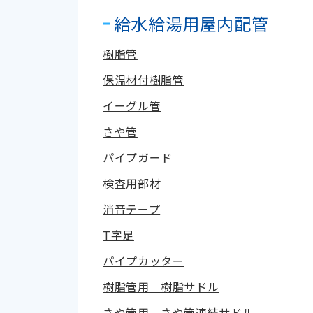
給水給湯用屋内配管
樹脂管
保温材付樹脂管
イーグル管
さや管
パイプガード
検査用部材
消音テープ
T字足
パイプカッター
樹脂管用 樹脂サドル
さや管用 さや管連結サドル