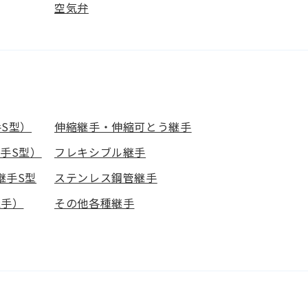
空気弁
S型）
伸縮継手・伸縮可とう継手
手S型）
フレキシブル継手
継手S型
ステンレス鋼管継手
継手）
その他各種継手