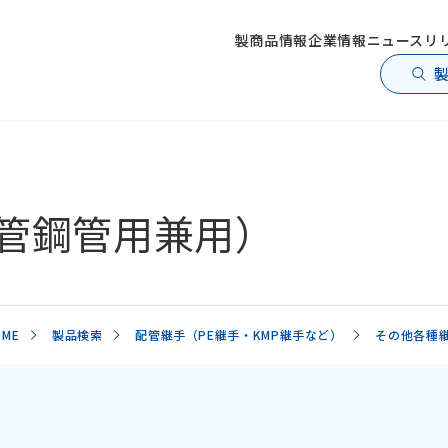
製商品情報
企業情報
ニュースリ
管鋼管用兼用）
OME
製品検索
配管継手（PE継手・KMP継手など）
その他各種