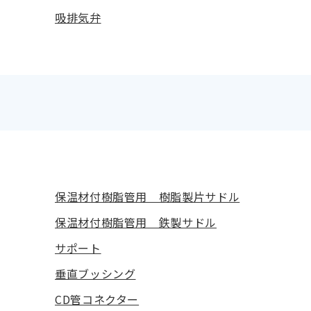
吸排気弁
保温材付樹脂管用 樹脂製片サドル
保温材付樹脂管用 鉄製サドル
サポート
垂直ブッシング
CD管コネクター