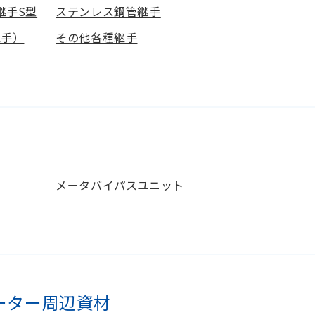
継手S型
ステンレス鋼管継手
継手）
その他各種継手
メータバイパスユニット
ーター周辺資材