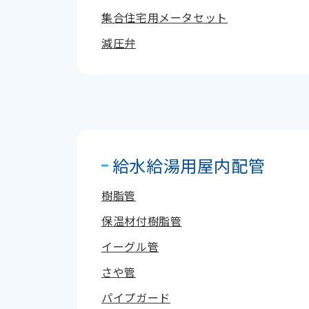
集合住宅用メータセット
減圧弁
給水給湯用屋内配管
樹脂管
保温材付樹脂管
イーグル管
さや管
パイプガード