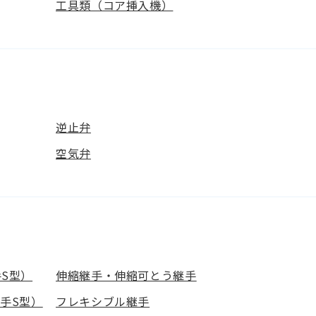
工具類（コア挿入機）
逆止弁
空気弁
S型）
伸縮継手・伸縮可とう継手
手S型）
フレキシブル継手