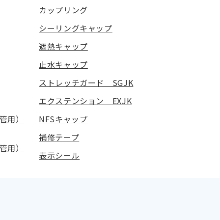
カップリング
シーリングキャップ
遮熱キャップ
止水キャップ
ストレッチガード SGJK
エクステンション EXJK
管用）
NFSキャップ
補修テープ
管用）
表示シール