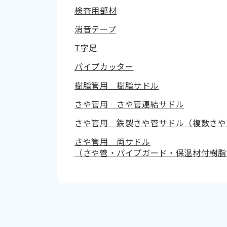
検査用部材
消音テープ
T字足
パイプカッター
樹脂管用 樹脂サドル
さや管用 さや管連結サドル
さや管用 鉄製さや管サドル（複数さや
さや管用 両サドル
（さや管・パイプガード・保温材付樹脂