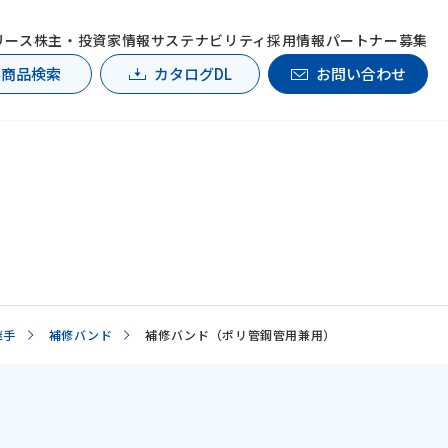
リース
株主・投資家情報
サステナビリティ
採用情報
パートナー募集
製商品検索
カタログDL
お問い合わせ
継手
補修バンド
補修バンド（ポリ管鋼管用兼用）