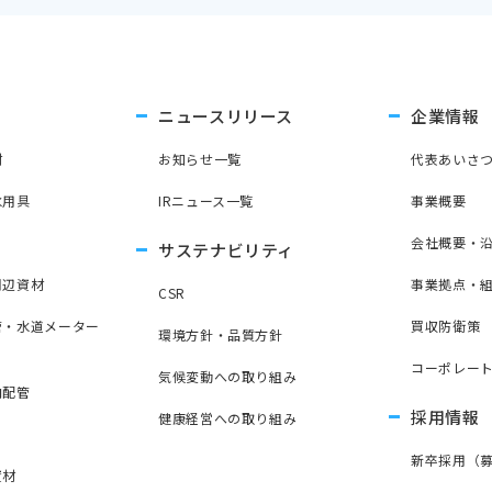
ニュースリリース
企業情報
材
お知らせ一覧
代表あいさ
水用具
IRニュース一覧
事業概要
会社概要・
サステナビリティ
周辺資材
事業拠点・
CSR
管・水道メーター
買収防衛策
環境方針・品質方針
コーポレー
気候変動への取り組み
内配管
採用情報
健康経営への取り組み
新卒採用（
資材