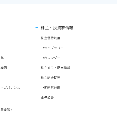
株主・投資家情報
つ
株主優待制度
IRライブラリー
沿革
IRカレンダー
組織図
株主メモ・配当情報
株主総会関連
ト・ガバナンス
中期経営計画
電子公告
募集要項）