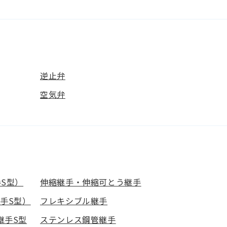
逆止弁
空気弁
S型）
伸縮継手・伸縮可とう継手
手S型）
フレキシブル継手
継手S型
ステンレス鋼管継手