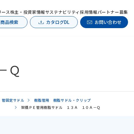
リース
株主・投資家情報
サステナビリティ
採用情報
パートナー募集
製商品検索
カタログDL
お問い合わせ
－Ｑ
管固定サドル
樹脂管用 樹脂サドル・クリップ
架橋ＰＥ管用樹脂サドル １３Ａ １０Ａ－Ｑ