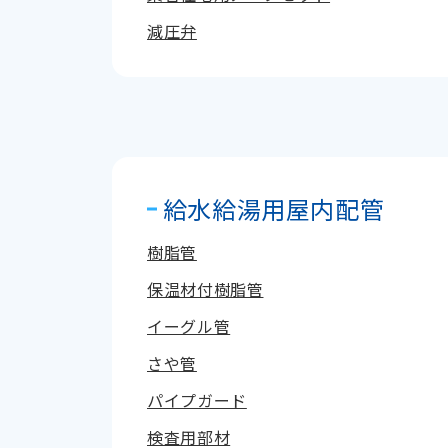
減圧弁
給水給湯用屋内配管
樹脂管
保温材付樹脂管
イーグル管
さや管
パイプガード
検査用部材