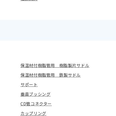
保温材付樹脂管用 樹脂製片サドル
保温材付樹脂管用 鉄製サドル
サポート
垂直ブッシング
CD管コネクター
カップリング