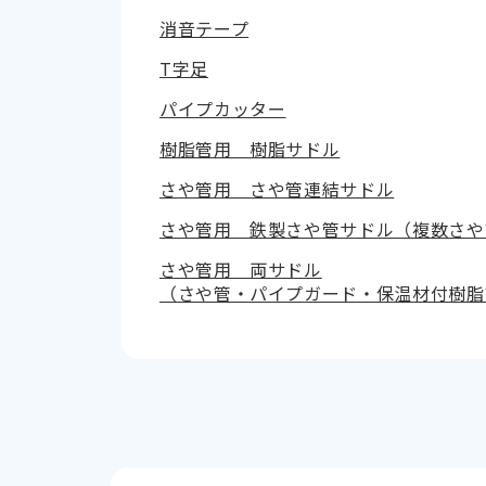
消音テープ
T字足
パイプカッター
樹脂管用 樹脂サドル
さや管用 さや管連結サドル
さや管用 鉄製さや管サドル（複数さや
さや管用 両サドル
（さや管・パイプガード・保温材付樹脂