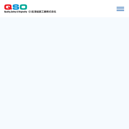
前澤給装工業が考えるQSOと
は
確かな品質で豊かな未来につなぐ
私たちの生活に欠かすことができないもの―。
それは「きれいな水」「安全な水」「おいしい水」。
その水をお届けするための水道用給水装置は、
普段みなさまの目に触れることはまずありませんが、
みなさま
のお住いに必ず設置されている生活には欠かせない重要なもの
です。
みなさまに「きれいな水」「安全な水」「おいしい水」をお届