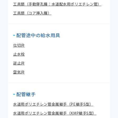
工具類（手動穿孔機：水道配水用ポリエチレン管）
工具類（コア挿入機）
配管途中の給水用具
仕切弁
止水栓
逆止弁
空気弁
配管継手
水道用ポリエチレン管金属継手（PE継手S型）
水道用ポリエチレン管金属継手（KMP継手S型）