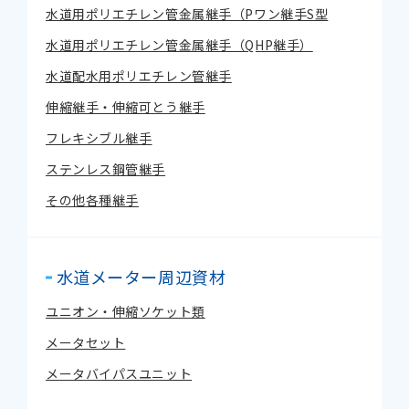
水道用ポリエチレン管金属継手（Pワン継手S型
水道用ポリエチレン管金属継手（QHP継手）
水道配水用ポリエチレン管継手
伸縮継手・伸縮可とう継手
フレキシブル継手
ステンレス鋼管継手
その他各種継手
水道メーター周辺資材
ユニオン・伸縮ソケット類
メータセット
メータバイパスユニット