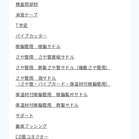
検査用部材
消音テープ
T字足
パイプカッター
樹脂管用 樹脂サドル
さや管用 さや管連結サドル
さや管用 鉄製さや管サドル（複数さや管用）
さや管用 両サドル
（さや管・パイプガード・保温材付樹脂管用）
保温材付樹脂管用 樹脂製片サドル
保温材付樹脂管用 鉄製サドル
サポート
垂直ブッシング
CD管コネクター