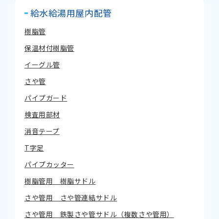
給水給湯用屋内配管
樹脂管
保温材付樹脂管
イーグル管
さや管
パイプガード
検査用部材
消音テープ
T字足
パイプカッター
樹脂管用 樹脂サドル
さや管用 さや管連結サドル
さや管用 鉄製さや管サドル（複数さや管用）