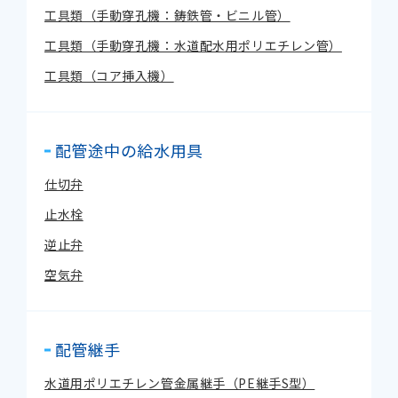
工具類（手動穿孔機：鋳鉄管・ビニル管）
工具類（手動穿孔機：水道配水用ポリエチレン管）
工具類（コア挿入機）
配管途中の給水用具
仕切弁
止水栓
逆止弁
空気弁
配管継手
水道用ポリエチレン管金属継手（PE継手S型）