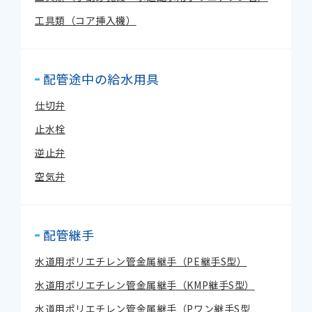
工具類（コア挿入機）
配管途中の給水用具
仕切弁
止水栓
逆止弁
空気弁
配管継手
水道用ポリエチレン管金属継手（PE継手S型）
水道用ポリエチレン管金属継手（KMP継手S型）
水道用ポリエチレン管金属継手（Pワン継手S型