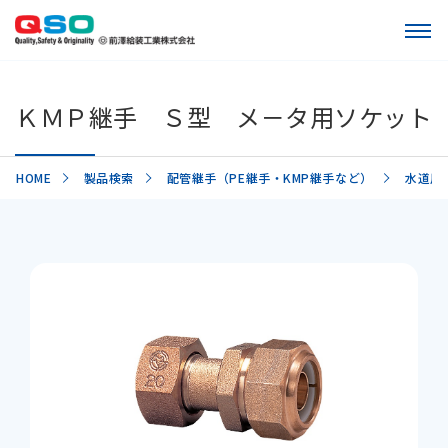
ＫＭＰ継手 Ｓ型 メ－タ用ソケット
HOME
製品検索
配管継手（PE継手・KMP継手など）
水道用